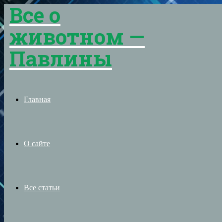
Все о
Menu
животном —
Павлины
Главная
О сайте
Все статьи